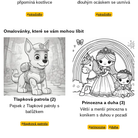
připomíná kostlivce
dlouhým ocáskem se usmívá
#
strašidlo
#
strašidlo
Omalovánky, které se vám mohou líbit
Tlapková patrola (2)
Princezna a duha (3)
Pejsek z Tlapkové patroly s
Větší a menší princezna s
baťůžkem
koníkem s duhou v pozadí
#
tlapková patrola
#
princezna
#
duha