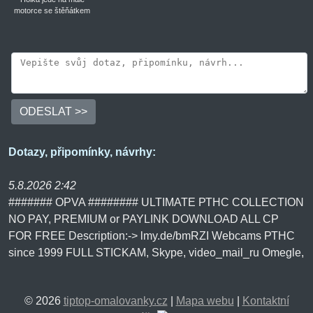
motorce se štěňátkem
ODESLAT >>
Dotazy, připomínky, návrhy:
5.8.2026 2:42
####### OPVA ######## ULTIMATE РТНС COLLECTION
NO PAY, PREMIUM or PAYLINK DOWNLOAD ALL СР
FOR FREE Description:-> lmy.de/bmRZI Webcams РТНС
since 1999 FULL STICKAM, Skype, video_mail_ru Omegle,
Vichatter, Interia_pl BlogTV, Online_ru, murclub_ru
Complete series LS, BD, YWM Sibirian Mouse, St.
© 2026
tiptop-omalovanky.cz
|
Mapa webu
|
Kontaktní
Peterburg Moscow, Liluplanet, Kids Box Fattman,