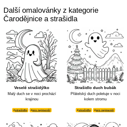
Další omalovánky z kategorie
Čarodějnice a strašidla
Veselé strašidýlko
Strašidlo duch bubák
Malý duch se v noci prochází
Přátelský duch poletuje v noci
krajinou
kolem stromu
#
strašidlo
#
pro nejmenší
#
strašidlo
#
pro nejmenší