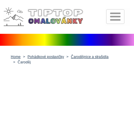
Úvod
Pohádkové postavičky
Dopravní prostředky
Zvířátka
Home
Pohádkové postavičky
Čarodějnice a strašidla
Čaroděj
Příroda
Fantasy
Lidé, postavy a profese
Vánoce, Velikonoce a Valentýn
Antistresové pro dospělé
Ostatní