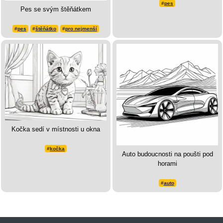
#
pes
Pes se svým štěňátkem
#
pes
#
štěňátko
#
pro nejmenší
Kočka sedí v místnosti u okna
#
kočka
Auto budoucnosti na poušti pod
horami
#
auto