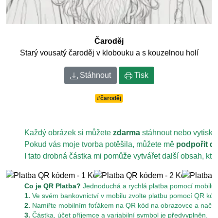
Čaroděj
Starý vousatý čaroděj v klobouku a s kouzelnou holí
Stáhnout
Tisk
#
čaroděj
Každý obrázek si můžete
zdarma
stáhnout nebo vytiskn
Pokud vás moje tvorba potěšila, můžete mě
podpořit d
I tato drobná částka mi pomůže vytvářet další obsah, kt
Co je QR Platba?
Jednoduchá a rychlá platba pomocí mobilu z
1.
Ve svém bankovnictví v mobilu zvolte platbu pomocí QR kód
2.
Namiřte mobilním foťákem na QR kód na obrazovce a načtět
3.
Částka, účet příjemce a variabilní symbol je předvyplněn.