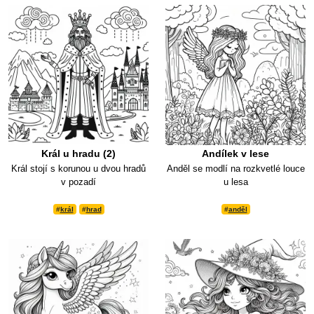
Král u hradu (2)
Andílek v lese
Král stojí s korunou u dvou hradů
Anděl se modlí na rozkvetlé louce
v pozadí
u lesa
#
král
#
hrad
#
anděl