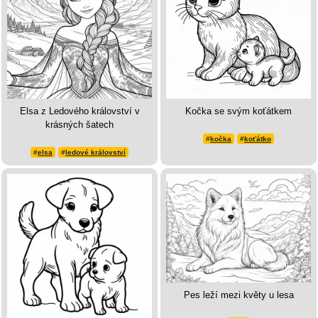
Elsa z Ledového království v
Kočka se svým koťátkem
krásných šatech
#
kočka
#
koťátko
#
elsa
#
ledové království
Pes leží mezi květy u lesa