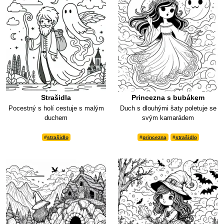
Strašidla
Princezna s bubákem
Pocestný s holí cestuje s malým
Duch s dlouhými šaty poletuje se
duchem
svým kamarádem
#
strašidlo
#
princezna
#
strašidlo