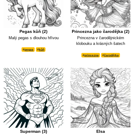
Pegas kůň (2)
Princezna jako čarodějka (2)
Malý pegas s dlouhou hřívou
Princezna v čarodějnickém
klobouku a krásných šatech
#
pegas
#
kůň
#
princezna
#
čarodějka
Superman (3)
Elsa