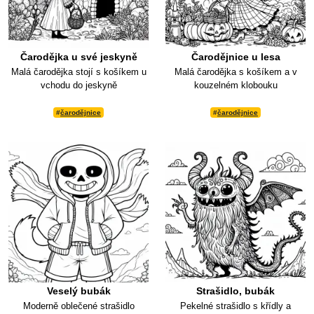
Čarodějka u své jeskyně
Čarodějnice u lesa
Malá čarodějka stojí s košíkem u
Malá čarodějka s košíkem a v
vchodu do jeskyně
kouzelném klobouku
#
čarodějnice
#
čarodějnice
Veselý bubák
Strašidlo, bubák
Moderně oblečené strašidlo
Pekelné strašidlo s křídly a