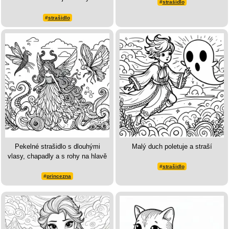
#
strašidlo
#
strašidlo
Pekelné strašidlo s dlouhými
Malý duch poletuje a straší
vlasy, chapadly a s rohy na hlavě
#
strašidlo
#
princezna