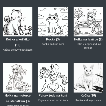
Kočka a koťátko
Kočka (3)
Holka na lavičce (2)
Kočka sedí na zemi
Holka v čepici sedí na
(10)
lavičce
Kočka se svým koťátkem
Holka na motorce
Pejsek jede na koni
Kočka (10)
Pejsek jede na svém koni
Kočka sedí u pastelek
se štěňátkem (3)
Holka jede na malé