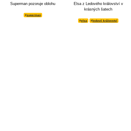
Superman pozoruje oblohu
Elsa z Ledového království v
krásných šatech
#
superman
#
elsa
#
ledové království