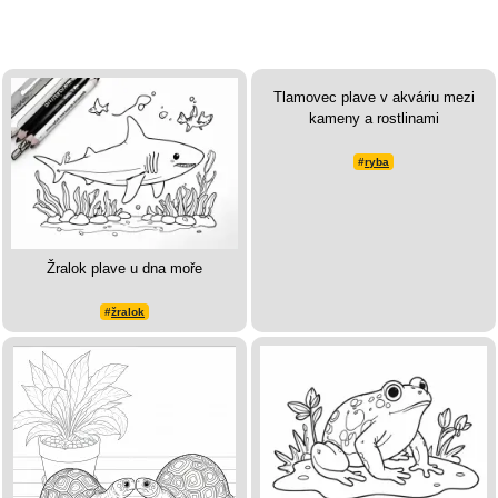
Tlamovec plave v akváriu mezi
kameny a rostlinami
#
ryba
Žralok plave u dna moře
#
žralok