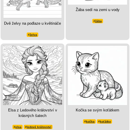
Žába sedí na zemi u vody
#
žába
Dvě želvy na podlaze u květináče
#
želva
Elsa z Ledového království v
Kočka se svým koťátkem
krásných šatech
#
kočka
#
koťátko
#
elsa
#
ledové království