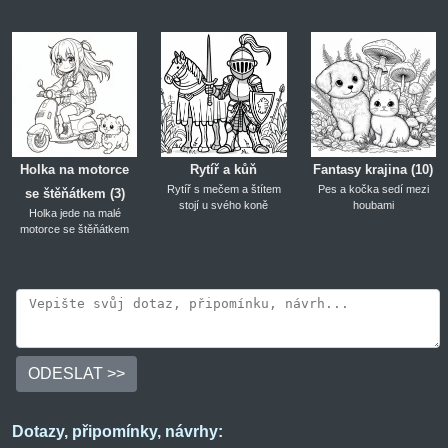
Holka na motorce
Rytíř a kůň
Fantasy krajina (10)
Rytíř s mečem a štítem
Pes a kočka sedí mezi
se štěňátkem (3)
stojí u svého koně
houbami
Holka jede na malé
motorce se štěňátkem
ODESLAT >>
Dotazy, připomínky, návrhy: