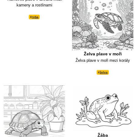
kameny a rostlinami
#
ryba
Želva plave v moři
Želva plave v moři mezi korály
#
želva
Žába