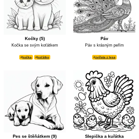
Kočky (5)
Páv
Kočka se svým koťátkem
Páv s krásným peřím
#
kočka
#
koťátko
#
zvířata z lesa
Pes se štěňátkem (9)
Slepička a kuřátka