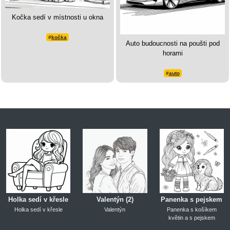
Kočka sedí v místnosti u okna
#
kočka
Auto budoucnosti na poušti pod
horami
#
auto
Holka sedí v křesle
Valentýn (2)
Panenka s pejskem
Holka sedí v křesle
Valentýn
Panenka s košíkem
květin a s pejskem