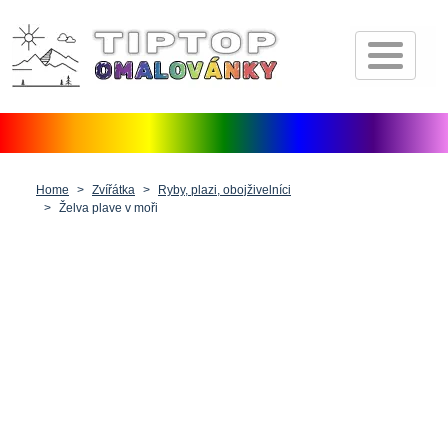
Úvod
Pohádkové postavičky
Dopravní prostředky
Zvířátka
Home
Zvířátka
Ryby, plazi, obojživelníci
Želva plave v moři
Příroda
Fantasy
Lidé, postavy a profese
Vánoce, Velikonoce a Valentýn
Antistresové pro dospělé
Ostatní