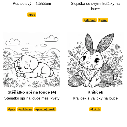
Pes se svým štěňětem
Slepička se svými kuřátky na
louce
#
pes
#
slepice
#
kuře
Štěňátko spí na louce (4)
Králíček
Štěňátko spí na louce mezi květy
Králíček s vajíčky na louce
#
pes
#
štěňátko
#
pro nejmenší
#
králík