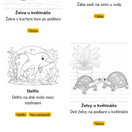
Žába sedí na zemi u vody
Želva u květináče
#
žába
Želva v kuchyni leze po podlaze
#
želva
Delfín
Delfín na dně moře mezi
rostlinami
Želvy u květináče
Dvě želvy na podlaze u květináče
#
delfín
#
pro nejmenší
#
želva