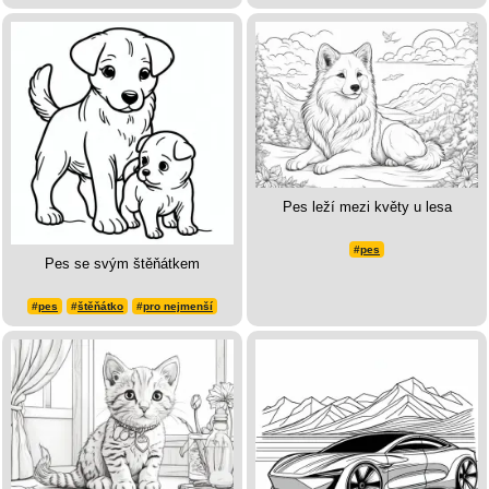
Pes leží mezi květy u lesa
#
pes
Pes se svým štěňátkem
#
pes
#
štěňátko
#
pro nejmenší