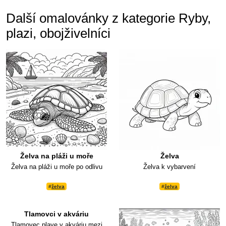
Další omalovánky z kategorie Ryby,
plazi, obojživelníci
Želva na pláži u moře
Želva
Želva na pláži u moře po odlivu
Želva k vybarvení
#
želva
#
želva
Tlamovci v akváriu
Tlamovec plave v akváriu mezi