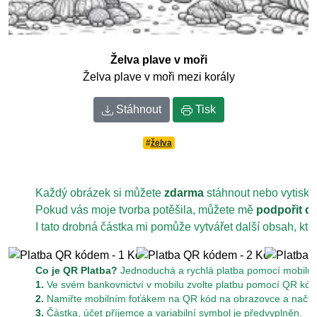
Želva plave v moři
Želva plave v moři mezi korály
Stáhnout
Tisk
#
želva
Každý obrázek si můžete
zdarma
stáhnout nebo vytiskn
Pokud vás moje tvorba potěšila, můžete mě
podpořit d
I tato drobná částka mi pomůže vytvářet další obsah, kt
Co je QR Platba?
Jednoduchá a rychlá platba pomocí mobilu z
1.
Ve svém bankovnictví v mobilu zvolte platbu pomocí QR kód
2.
Namiřte mobilním foťákem na QR kód na obrazovce a načtět
3.
Částka, účet příjemce a variabilní symbol je předvyplněn.