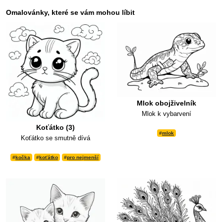
Omalovánky, které se vám mohou líbit
Mlok obojživelník
Mlok k vybarvení
Koťátko (3)
#
mlok
Koťátko se smutně dívá
#
kočka
#
koťátko
#
pro nejmenší