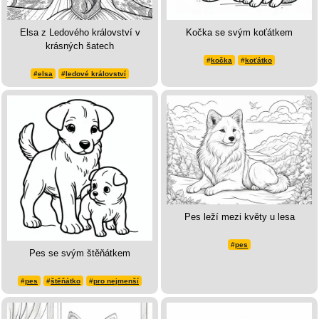
Elsa z Ledového království v
Kočka se svým koťátkem
krásných šatech
#
kočka
#
koťátko
#
elsa
#
ledové království
Pes leží mezi květy u lesa
#
pes
Pes se svým štěňátkem
#
pes
#
štěňátko
#
pro nejmenší