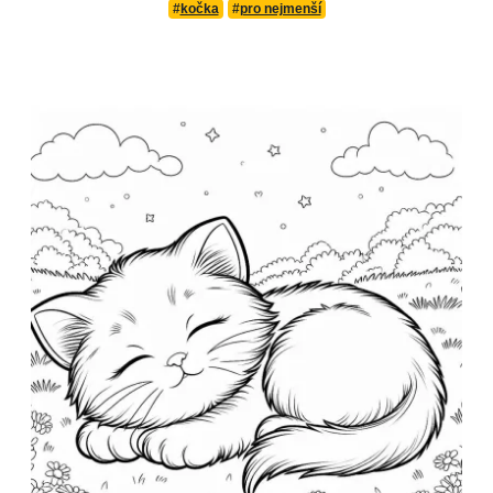
#
kočka
#
pro nejmenší