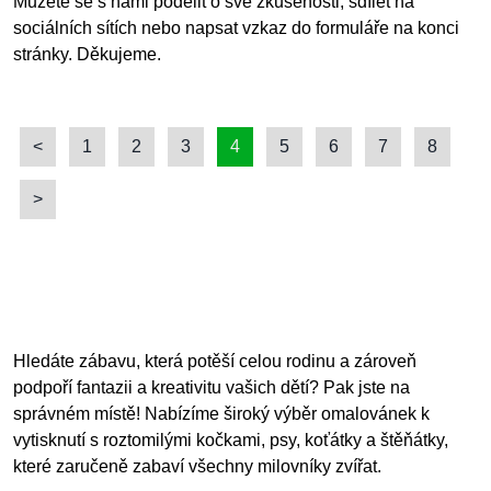
Můžete se s námi podělit o své zkušenosti, sdílet na
sociálních sítích nebo napsat vzkaz do formuláře na konci
stránky. Děkujeme.
<
1
2
3
4
5
6
7
8
>
Hledáte zábavu, která potěší celou rodinu a zároveň
podpoří fantazii a kreativitu vašich dětí? Pak jste na
správném místě! Nabízíme široký výběr omalovánek k
vytisknutí s roztomilými kočkami, psy, koťátky a štěňátky,
které zaručeně zabaví všechny milovníky zvířat.