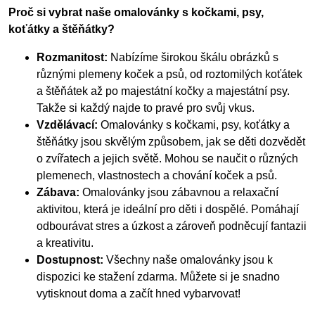
Proč si vybrat naše omalovánky s kočkami, psy,
koťátky a štěňátky?
Rozmanitost:
Nabízíme širokou škálu obrázků s
různými plemeny koček a psů, od roztomilých koťátek
a štěňátek až po majestátní kočky a majestátní psy.
Takže si každý najde to pravé pro svůj vkus.
Vzdělávací:
Omalovánky s kočkami, psy, koťátky a
štěňátky jsou skvělým způsobem, jak se děti dozvědět
o zvířatech a jejich světě. Mohou se naučit o různých
plemenech, vlastnostech a chování koček a psů.
Zábava:
Omalovánky jsou zábavnou a relaxační
aktivitou, která je ideální pro děti i dospělé. Pomáhají
odbourávat stres a úzkost a zároveň podněcují fantazii
a kreativitu.
Dostupnost:
Všechny naše omalovánky jsou k
dispozici ke stažení zdarma. Můžete si je snadno
vytisknout doma a začít hned vybarvovat!