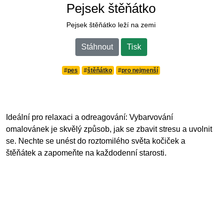
Pejsek štěňátko
Pejsek štěňátko leží na zemi
Stáhnout
Tisk
#
pes
#
štěňátko
#
pro nejmenší
Ideální pro relaxaci a odreagování: Vybarvování
omalovánek je skvělý způsob, jak se zbavit stresu a uvolnit
se. Nechte se unést do roztomilého světa kočiček a
štěňátek a zapomeňte na každodenní starosti.