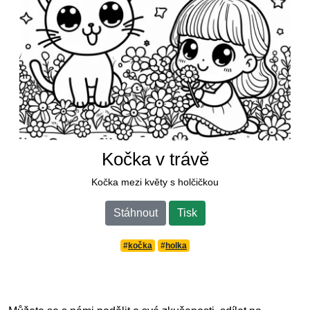
Kočka v trávě
Kočka mezi květy s holčičkou
Stáhnout
Tisk
#
kočka
#
holka