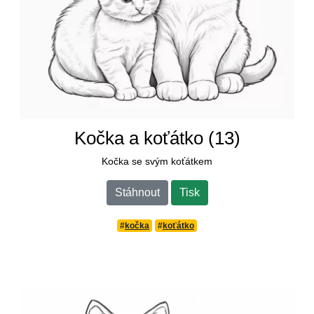
Kočka a koťátko (13)
Kočka se svým koťátkem
Stáhnout
Tisk
#
kočka
#
koťátko