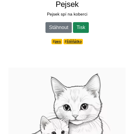
Pejsek
Pejsek spí na koberci
Stáhnout
Tisk
#
pes
#
štěňátko