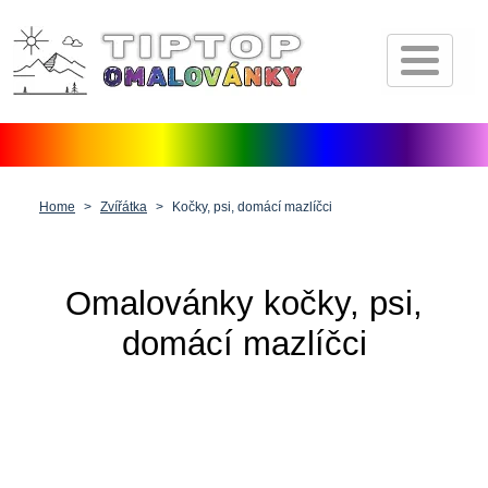
Úvod
Pohádkové postavičky
Dopravní prostředky
Zvířátka
Home
Zvířátka
Kočky, psi, domácí mazlíčci
Příroda
Fantasy
Omalovánky kočky, psi,
Lidé, postavy a profese
domácí mazlíčci
Vánoce, Velikonoce a Valentýn
Antistresové pro dospělé
Ostatní