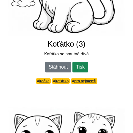
Koťátko (3)
Koťátko se smutně dívá
Stáhnout
Tisk
#
kočka
#
koťátko
#
pro nejmenší