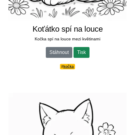
Koťátko spí na louce
Kočka spí na louce mezi květinami
Stáhnout
Tisk
#
kočka