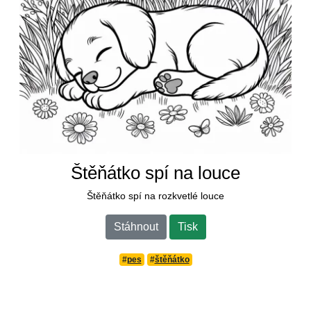
Štěňátko spí na louce
Štěňátko spí na rozkvetlé louce
Stáhnout
Tisk
#
pes
#
štěňátko