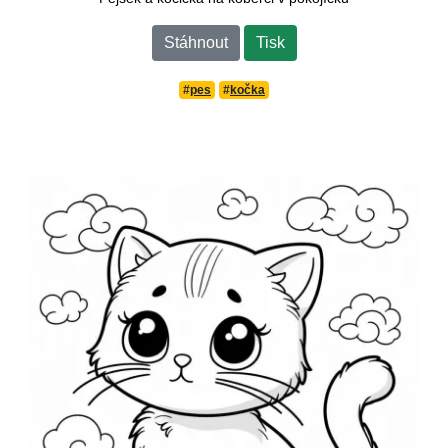
Stáhnout
Tisk
#
pes
#
kočka