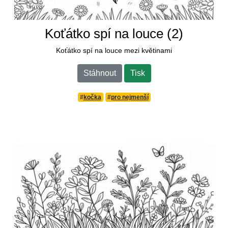
Koťátko spí na louce (2)
Koťátko spí na louce mezi květinami
Stáhnout
Tisk
#
kočka
#
pro nejmenší