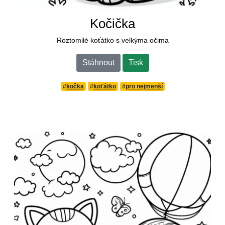
Kočička
Roztomilé koťátko s velkýma očima
Stáhnout
Tisk
#
kočka
#
koťátko
#
pro nejmenší