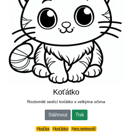
Koťátko
Roztomilé sedící koťátko s velkýma očima
Stáhnout
Tisk
#
kočka
#
koťátko
#
pro nejmenší