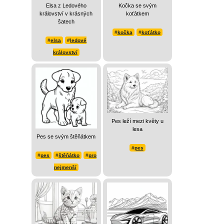
Elsa z Ledového
Kočka se svým
království v krásných
koťátkem
šatech
#
kočka
#
koťátko
#
elsa
#
ledové
království
Pes leží mezi květy u
lesa
Pes se svým štěňátkem
#
pes
#
pes
#
štěňátko
#
pro
nejmenší