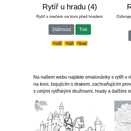
Rytíř u hradu (4)
R
Rytíř s mečem na koni před hradem
Ozbroje
Stáhnout
Tisk
#
rytíř
#
kůň
#
hrad
Na našem webu najdete omalovánky s rytíři v r
na koni, bojujícím s drakem, zachraňujícím pri
s celými rytířskými družinami, hrady a dalšími re