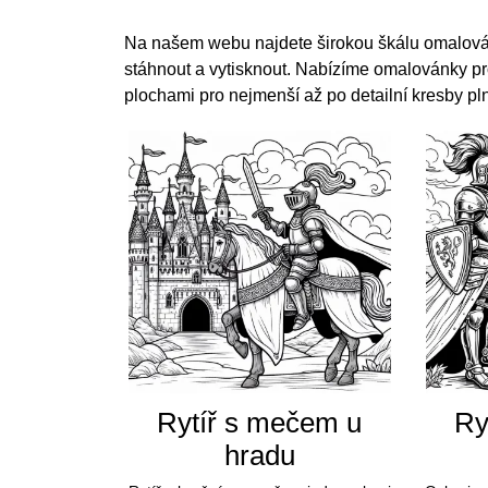
Na našem webu najdete širokou škálu omalován
stáhnout a vytisknout. Nabízíme omalovánky p
plochami pro nejmenší až po detailní kresby plné
Rytíř s mečem u
Ry
hradu