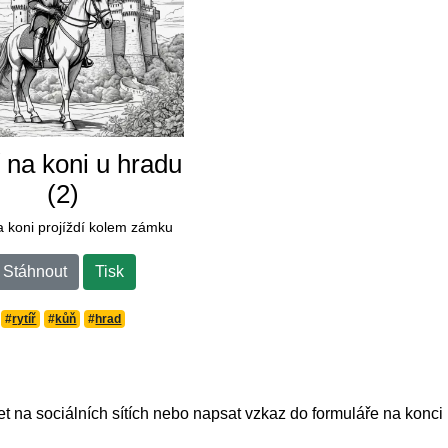
ř na koni u hradu
(2)
a koni projíždí kolem zámku
Stáhnout
Tisk
#
rytíř
#
kůň
#
hrad
et na sociálních sítích nebo napsat vzkaz do formuláře na konci