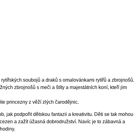
rytířských soubojů a draků s omalovánkami rytířů a zbrojnošů.
žných zbrojnošů s meči a štíty a majestátních koní, kteří jim
te princezny z věží zlých čarodějnic.
, jak podpořit dětskou fantazii a kreativitu. Děti se tak mohou
incezen a zažít úžasná dobrodružství. Navíc je to zábavná a
 hodiny.