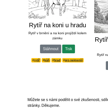
Rytíř na koni u hradu
Rytíř v brnění a na koni projíždí kolem
zámku
Rytí
Stáhnout
Tisk
Rytíř n
#
rytíř
#
kůň
#
hrad
#
pro nejmenší
Můžete se s námi podělit o své zkušenosti, sdíl
stránky. Děkujeme.