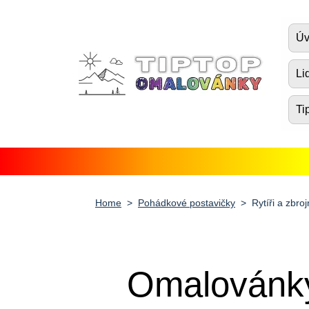
Úvod
Úv
Pohádkové postavičky
Li
Dopravní prostředky
Ti
Zvířátka
Příroda
Fantasy
Home
Pohádkové postavičky
Rytíři a zbroj
Lidé, postavy a profese
Vánoce, Velikonoce a Valentýn
Antistresové pro dospělé
Omalovánky 
Ostatní