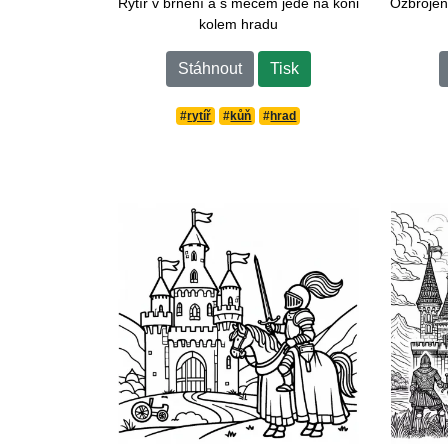
Rytíř v brnění a s mečem jede na koni
Ozbrojený
kolem hradu
Stáhnout
Tisk
#
rytíř
#
kůň
#
hrad