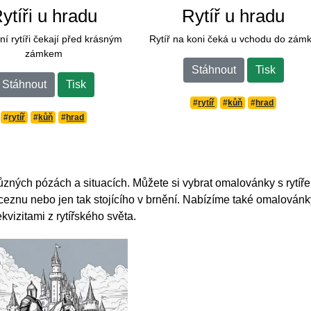
ytíři u hradu
Rytíř u hradu
ní rytíři čekají před krásným
Rytíř na koni čeká u vchodu do zám
zámkem
Stáhnout
Tisk
Stáhnout
Tisk
#
rytíř
#
kůň
#
hrad
#
rytíř
#
kůň
#
hrad
ůzných pózách a situacích. Můžete si vybrat omalovánky s rytíř
nceznu nebo jen tak stojícího v brnění. Nabízíme také omalovánk
kvizitami z rytířského světa.