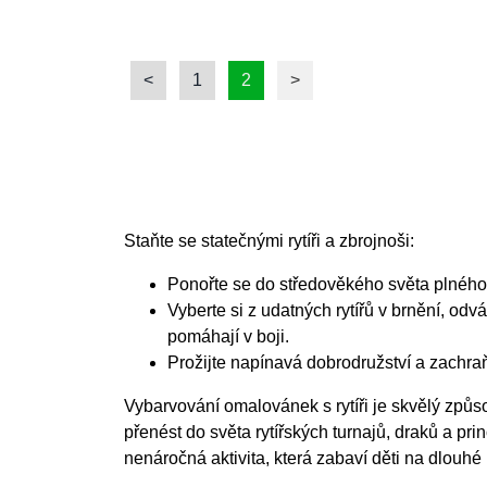
<
1
2
>
Staňte se statečnými rytíři a zbrojnoši:
Ponořte se do středověkého světa plného 
Vyberte si z udatných rytířů v brnění, odvá
pomáhají v boji.
Prožijte napínavá dobrodružství a zachraň
Vybarvování omalovánek s rytíři je skvělý způsob
přenést do světa rytířských turnajů, draků a pr
nenáročná aktivita, která zabaví děti na dlouhé