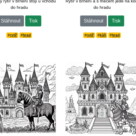
 rytíř v brnění stojí u vchodu
Rytíř v brnění a s mečem jede na ko
do hradu
do hradu
Stáhnout
Tisk
Stáhnout
Tisk
#
rytíř
#
hrad
#
rytíř
#
kůň
#
hrad