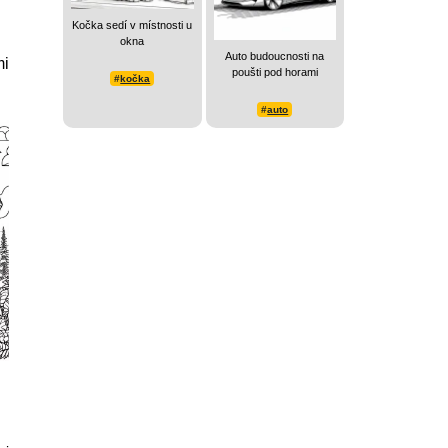
Kočka sedí v místnosti u
okna
Auto budoucnosti na
mi
poušti pod horami
#
kočka
#
auto