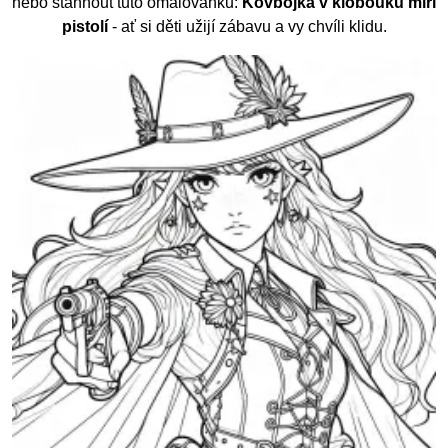
nebo stáhnout tuto omalovánku:
Kovbojka v klobouku míří
pistolí
- ať si děti užijí zábavu a vy chvíli klidu.