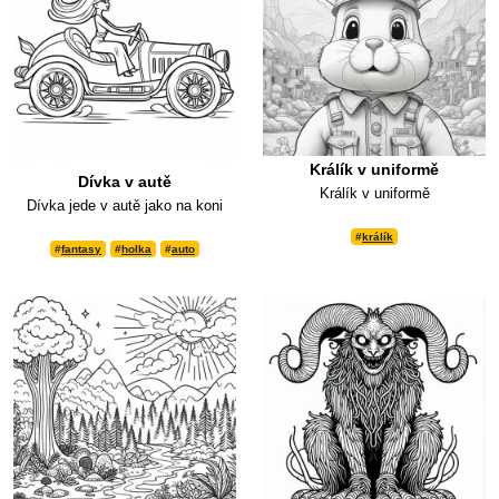
Králík v uniformě
Dívka v autě
Králík v uniformě
Dívka jede v autě jako na koni
#
králík
#
fantasy
#
holka
#
auto