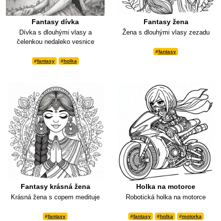
Fantasy dívka
Fantasy žena
Dívka s dlouhými vlasy a
Žena s dlouhými vlasy zezadu
čelenkou nedaleko vesnice
#
fantasy
#
fantasy
#
holka
Fantasy krásná žena
Holka na motorce
Krásná žena s copem medituje
Robotická holka na motorce
#
fantasy
#
fantasy
#
holka
#
motorka