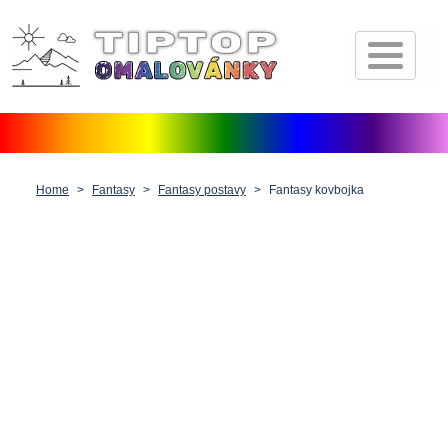
Úvod
Pohádkové postavičky
Dopravní prostředky
Zvířátka
Home
Fantasy
Fantasy postavy
Fantasy kovbojka
Příroda
Fantasy
Lidé, postavy a profese
Vánoce, Velikonoce a Valentýn
Antistresové pro dospělé
Ostatní