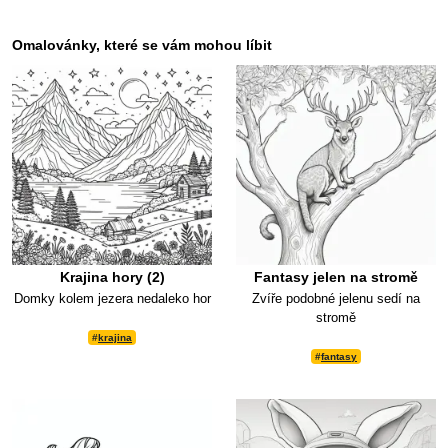
Omalovánky, které se vám mohou líbit
Krajina hory (2)
Fantasy jelen na stromě
Domky kolem jezera nedaleko hor
Zvíře podobné jelenu sedí na
stromě
#
krajina
#
fantasy