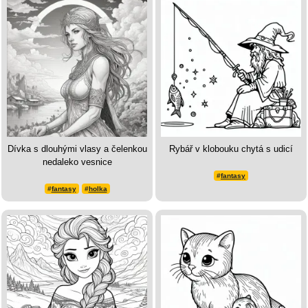
Dívka s dlouhými vlasy a čelenkou
Rybář v klobouku chytá s udicí
nedaleko vesnice
#
fantasy
#
fantasy
#
holka