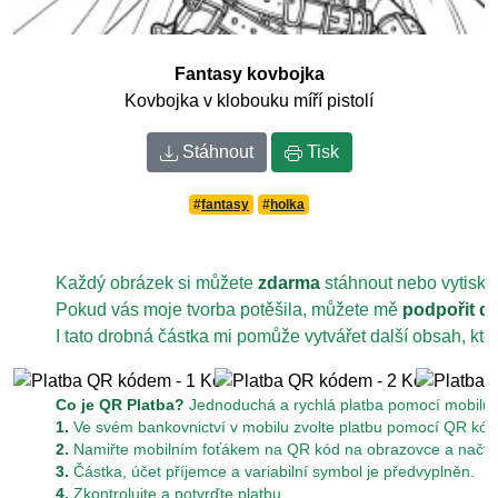
Fantasy kovbojka
Kovbojka v klobouku míří pistolí
Stáhnout
Tisk
#
fantasy
#
holka
Každý obrázek si můžete
zdarma
stáhnout nebo vytiskn
Pokud vás moje tvorba potěšila, můžete mě
podpořit d
I tato drobná částka mi pomůže vytvářet další obsah, kt
Co je QR Platba?
Jednoduchá a rychlá platba pomocí mobilu z
1.
Ve svém bankovnictví v mobilu zvolte platbu pomocí QR kód
2.
Namiřte mobilním foťákem na QR kód na obrazovce a načtět
3.
Částka, účet příjemce a variabilní symbol je předvyplněn.
4.
Zkontrolujte a potvrďte platbu.