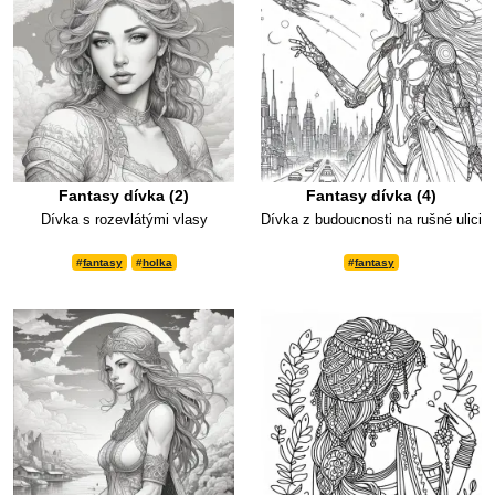
Fantasy dívka (2)
Fantasy dívka (4)
Dívka s rozevlátými vlasy
Dívka z budoucnosti na rušné ulici
#
fantasy
#
holka
#
fantasy