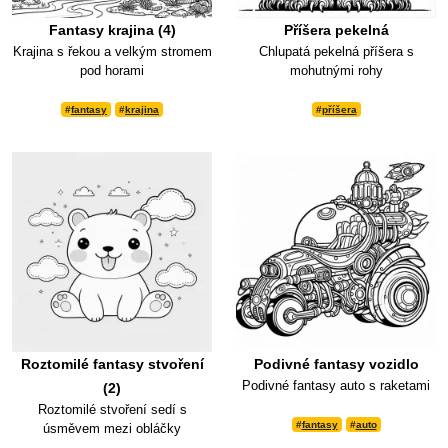
Fantasy krajina (4)
Příšera pekelná
Krajina s řekou a velkým stromem
Chlupatá pekelná příšera s
pod horami
mohutnými rohy
#
fantasy
#
krajina
#
příšera
Roztomilé fantasy stvoření
Podivné fantasy vozidlo
Podivné fantasy auto s raketami
(2)
Roztomilé stvoření sedí s
#
fantasy
#
auto
úsměvem mezi obláčky