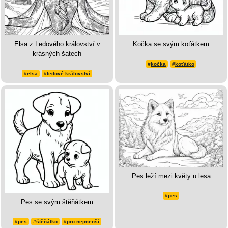
Elsa z Ledového království v
Kočka se svým koťátkem
krásných šatech
#
kočka
#
koťátko
#
elsa
#
ledové království
Pes leží mezi květy u lesa
#
pes
Pes se svým štěňátkem
#
pes
#
štěňátko
#
pro nejmenší