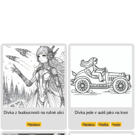
Dívka z budoucnosti na rušné ulici
Dívka jede v autě jako na koni
#
fantasy
#
fantasy
#
holka
#
auto