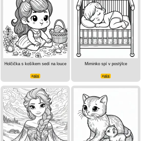
Holčička s košíkem sedí na louce
Miminko spí v postýlce
#
děti
#
děti