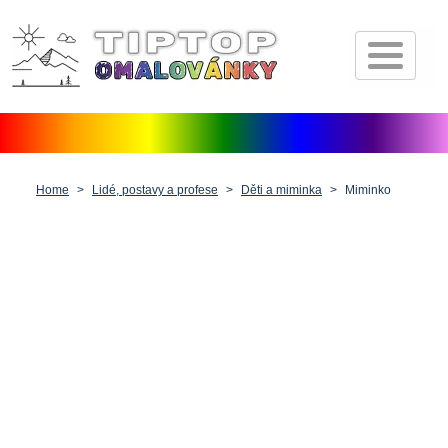
Úvod
Pohádkové postavičky
Dopravní prostředky
Zvířátka
Home
Lidé, postavy a profese
Děti a miminka
Miminko
Příroda
Fantasy
Lidé, postavy a profese
Vánoce, Velikonoce a Valentýn
Antistresové pro dospělé
Ostatní