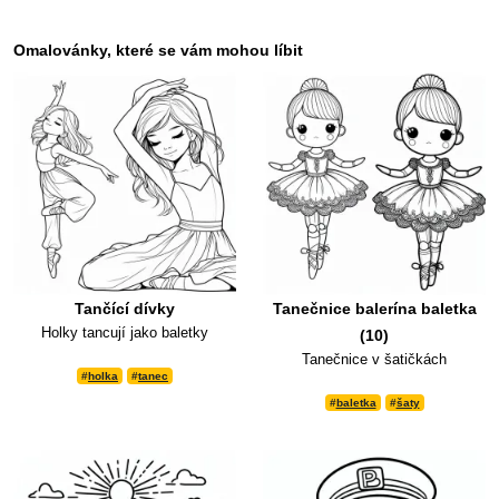
Omalovánky, které se vám mohou líbit
Tančící dívky
Tanečnice balerína baletka
Holky tancují jako baletky
(10)
Tanečnice v šatičkách
#
holka
#
tanec
#
baletka
#
šaty