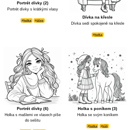
Portrét dívky (2)
Portrét dívky s krátkými vlasy
Dívka na křesle
#
holka
#
účes
Dívka sedí spokojeně na křesle
#
holka
Portrét dívky (6)
Holka s poníkem (3)
Holka s mašlemi ve vlasech píše
Holka se svým koníkem
do sešitu
#
holka
#
kůň