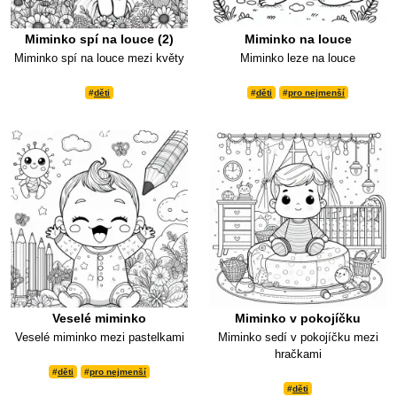
Miminko spí na louce (2)
Miminko na louce
Miminko spí na louce mezi květy
Miminko leze na louce
#
děti
#
děti
#
pro nejmenší
Veselé miminko
Miminko v pokojíčku
Veselé miminko mezi pastelkami
Miminko sedí v pokojíčku mezi
hračkami
#
děti
#
pro nejmenší
#
děti