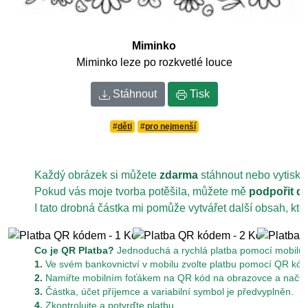
Miminko
Miminko leze po rozkvetlé louce
Stáhnout
Tisk
#
děti
#
pro nejmenší
Každý obrázek si můžete
zdarma
stáhnout nebo vytiskn
Pokud vás moje tvorba potěšila, můžete mě
podpořit d
I tato drobná částka mi pomůže vytvářet další obsah, kt
Co je QR Platba?
Jednoduchá a rychlá platba pomocí mobilu z
1.
Ve svém bankovnictví v mobilu zvolte platbu pomocí QR kód
2.
Namiřte mobilním foťákem na QR kód na obrazovce a načtět
3.
Částka, účet příjemce a variabilní symbol je předvyplněn.
4.
Zkontrolujte a potvrďte platbu.