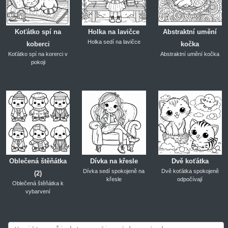
Koťátko spí na
Holka na lavičce
Abstraktní umění
Holka sedí na lavičce
koberci
kočka
Koťátko spí na korerci v
Abstraktní umění kočka
pokoji
Oblečená štěňátka
Dívka na křesle
Dvě koťátka
Dívka sedí spokojeně na
Dvě koťátka spokojeně
(2)
křesle
odpočívají
Oblečená štěňátka k
vybarvení