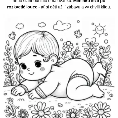
nebo stáhnout tuto omalovánku:
Miminko leze po
rozkvetlé louce
- ať si děti užijí zábavu a vy chvíli klidu.