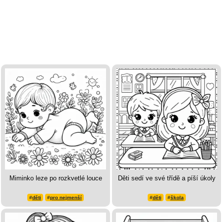
Miminko leze po rozkvetlé louce
Děti sedí ve své třídě a píší úkoly
#
děti
#
pro nejmenší
#
děti
#
škola