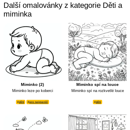
Další omalovánky z kategorie Děti a
miminka
Miminko (2)
Miminko spí na louce
Miminko leze po koberci
Miminko spí na rozkvetlé louce
#
děti
#
pro nejmenší
#
děti