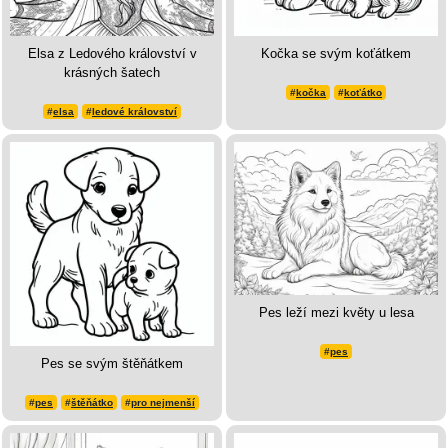
Elsa z Ledového království v
Kočka se svým koťátkem
krásných šatech
#
kočka
#
koťátko
#
elsa
#
ledové království
Pes leží mezi květy u lesa
#
pes
Pes se svým štěňátkem
#
pes
#
štěňátko
#
pro nejmenší