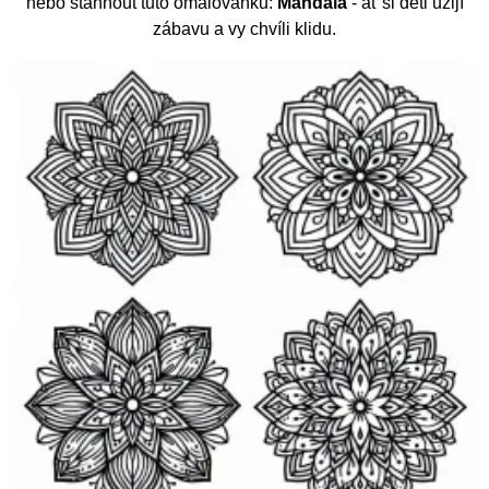
nebo stáhnout tuto omalovánku:
Mandala
- ať si děti užijí
zábavu a vy chvíli klidu.