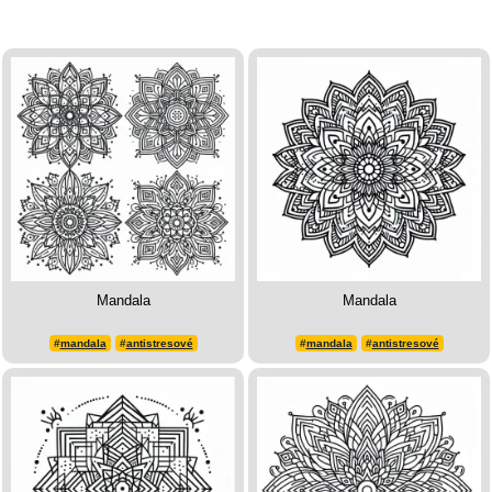
Mandala
Mandala
#
mandala
#
antistresové
#
mandala
#
antistresové