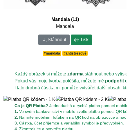
Mandala (11)
Mandala
Stáhnout
Tisk
#
mandala
#
antistresové
Každý obrázek si můžete
zdarma
stáhnout nebo vytiskn
Pokud vás moje tvorba potěšila, můžete mě
podpořit d
I tato drobná částka mi pomůže vytvářet další obsah, kt
Co je QR Platba?
Jednoduchá a rychlá platba pomocí mobilu z
1.
Ve svém bankovnictví v mobilu zvolte platbu pomocí QR kód
2.
Namiřte mobilním foťákem na QR kód na obrazovce a načtět
3.
Částka, účet příjemce a variabilní symbol je předvyplněn.
4.
Zkontrolujte a potvrďte platbu.