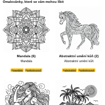
Omalovánky, které se vám mohou líbit
Mandala (6)
Abstraktní umění kůň (2)
Mandala
Abstraktní umění kůň
#
mandala
#
antistresové
#
abstraktní
#
antistresové