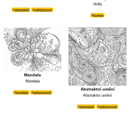
skály
#
abstraktní
#
antistresové
#
krajina
Mandala
Mandala
Abstraktní umění
#
mandala
#
antistresové
Abstraktní umění
#
abstraktní
#
antistresové