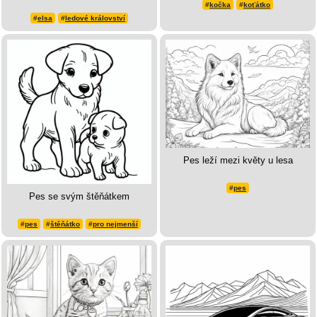
#
kočka
#
koťátko
#
elsa
#
ledové království
Pes leží mezi květy u lesa
#
pes
Pes se svým štěňátkem
#
pes
#
štěňátko
#
pro nejmenší