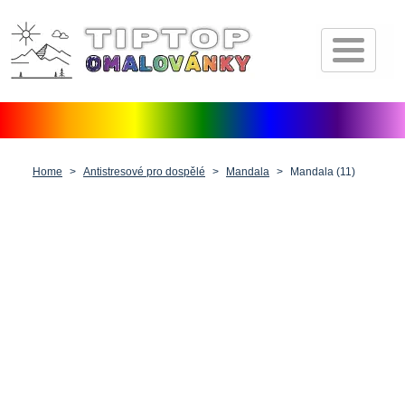
Úvod
Pohádkové postavičky
Dopravní prostředky
Zvířátka
Home
Antistresové pro dospělé
Mandala
Mandala (11)
Příroda
Fantasy
Lidé, postavy a profese
Vánoce, Velikonoce a Valentýn
Antistresové pro dospělé
Ostatní