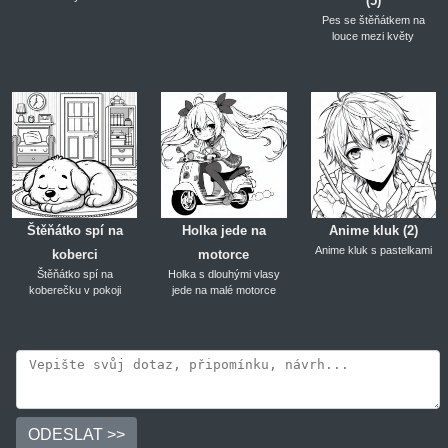
(5)
Pes se štěňátkem na
louce mezi květy
Štěňátko spí na
Holka jede na
Anime kluk (2)
Anime kluk s pastelkami
koberci
motorce
Štěňátko spí na
Holka s dlouhými vlasy
koberečku v pokoji
jede na malé motorce
ODESLAT >>