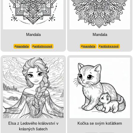
Mandala
Mandala
#
mandala
#
antistresové
#
mandala
#
antistresové
Elsa z Ledového království v
Kočka se svým koťátkem
krásných šatech