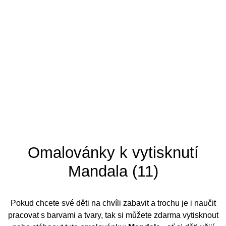
Tipy pro omalovánky
Omalovánky k vytisknutí
Mandala (11)
Pokud chcete své děti na chvíli zabavit a trochu je i naučit
pracovat s barvami a tvary, tak si můžete zdarma vytisknout