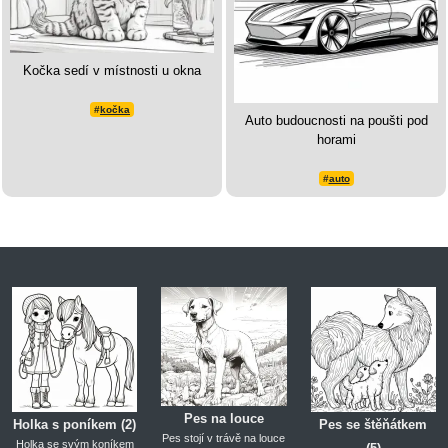
Kočka sedí v místnosti u okna
#
kočka
Auto budoucnosti na poušti pod
horami
#
auto
Pes na louce
Holka s poníkem (2)
Pes se štěňátkem
Pes stojí v trávě na louce
Holka se svým koníkem