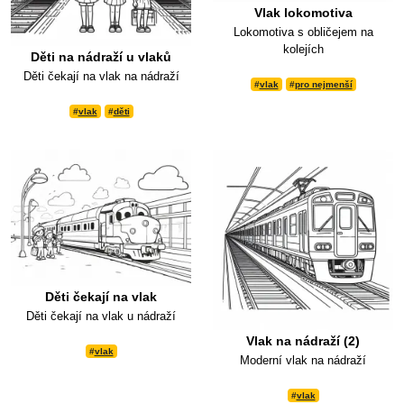
Vlak lokomotiva
Lokomotiva s obličejem na
kolejích
Děti na nádraží u vlaků
Děti čekají na vlak na nádraží
#
vlak
#
pro nejmenší
#
vlak
#
děti
Děti čekají na vlak
Děti čekají na vlak u nádraží
Vlak na nádraží (2)
#
vlak
Moderní vlak na nádraží
#
vlak