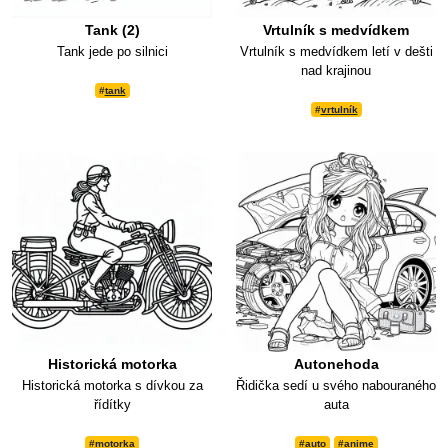
Tank (2)
Vrtulník s medvídkem
Tank jede po silnici
Vrtulník s medvídkem letí v dešti
nad krajinou
#
tank
#
vrtulník
Historická motorka
Autonehoda
Historická motorka s dívkou za
Řidička sedí u svého nabouraného
řídítky
auta
#
motorka
#
auto
#
anime