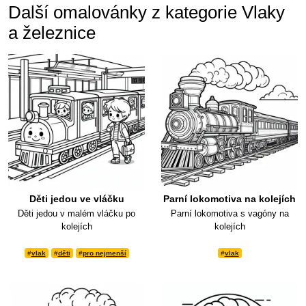
Další omalovánky z kategorie Vlaky
a železnice
Děti jedou ve vláčku
Parní lokomotiva na kolejích
Děti jedou v malém vláčku po
Parní lokomotiva s vagóny na
kolejích
kolejích
#
vlak
#
děti
#
pro nejmenší
#
vlak