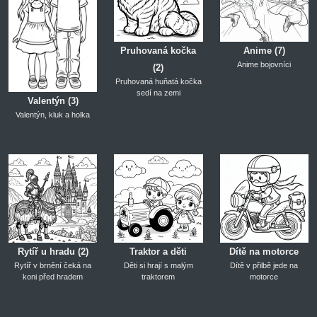
Pruhovaná kočka
Anime (7)
Anime bojovníci
(2)
Pruhovaná huňatá kočka
sedí na zemi
Valentýn (3)
Valentýn, kluk a holka
Rytíř u hradu (2)
Traktor a děti
Dítě na motorce
Rytíř v brnění čeká na
Děti si hrají s malým
Dítě v přilbě jede na
koni před hradem
traktorem
motorce