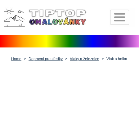
Úvod
Pohádkové postavičky
Dopravní prostředky
Zvířátka
Home
Dopravní prostředky
Vlaky a železnice
Vlak a holka
Příroda
Fantasy
Lidé, postavy a profese
Vánoce, Velikonoce a Valentýn
Antistresové pro dospělé
Ostatní