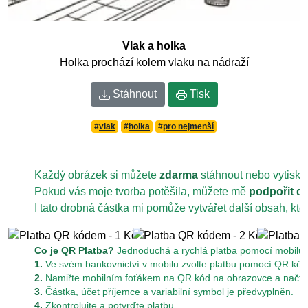
Vlak a holka
Holka prochází kolem vlaku na nádraží
Stáhnout
Tisk
#
vlak
#
holka
#
pro nejmenší
Každý obrázek si můžete
zdarma
stáhnout nebo vytiskn
Pokud vás moje tvorba potěšila, můžete mě
podpořit d
I tato drobná částka mi pomůže vytvářet další obsah, kt
Co je QR Platba?
Jednoduchá a rychlá platba pomocí mobilu z
1.
Ve svém bankovnictví v mobilu zvolte platbu pomocí QR kód
2.
Namiřte mobilním foťákem na QR kód na obrazovce a načtět
3.
Částka, účet příjemce a variabilní symbol je předvyplněn.
4.
Zkontrolujte a potvrďte platbu.