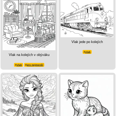
Vlak jede po kolejích
#
vlak
Vlak na kolejích v obýváku
#
vlak
#
pro nejmenší