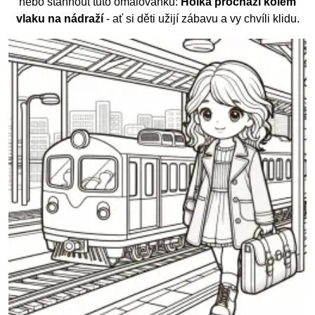
nebo stáhnout tuto omalovánku:
Holka prochází kolem
vlaku na nádraží
- ať si děti užijí zábavu a vy chvíli klidu.