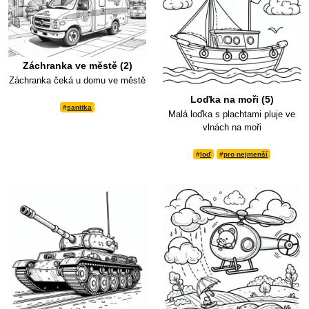
Záchranka ve městě (2)
Záchranka čeká u domu ve městě
Loďka na moři (5)
#
sanitka
Malá loďka s plachtami pluje ve
vlnách na moři
#
loď
#
pro nejmenší