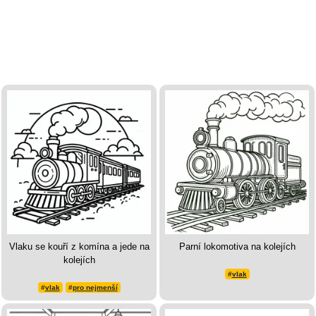
Vlaku se kouří z komína a jede na
Parní lokomotiva na kolejích
kolejích
#
vlak
#
vlak
#
pro nejmenší