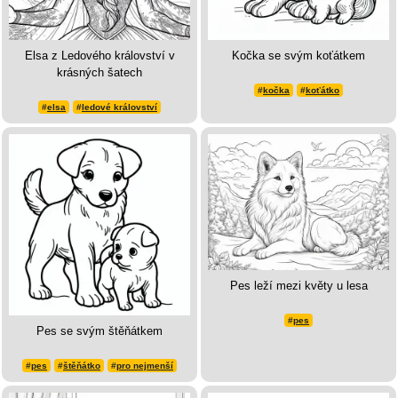
Elsa z Ledového království v
Kočka se svým koťátkem
krásných šatech
#
kočka
#
koťátko
#
elsa
#
ledové království
Pes leží mezi květy u lesa
#
pes
Pes se svým štěňátkem
#
pes
#
štěňátko
#
pro nejmenší