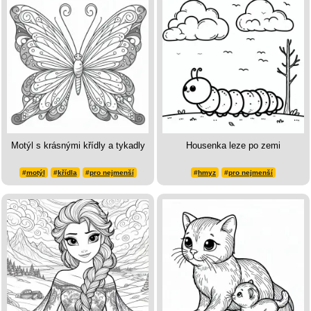
Motýl s krásnými křídly a tykadly
Housenka leze po zemi
#
motýl
#
křídla
#
pro nejmenší
#
hmyz
#
pro nejmenší