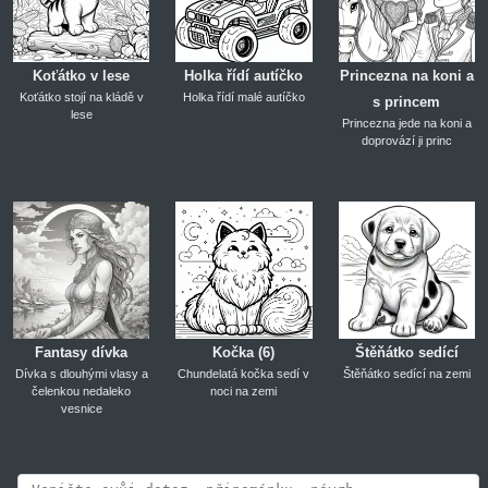
Koťátko v lese
Holka řídí autíčko
Princezna na koni a
Koťátko stojí na kládě v
Holka řídí malé autíčko
s princem
lese
Princezna jede na koni a
doprovází ji princ
Fantasy dívka
Kočka (6)
Štěňátko sedící
Dívka s dlouhými vlasy a
Chundelatá kočka sedí v
Štěňátko sedící na zemi
čelenkou nedaleko
noci na zemi
vesnice