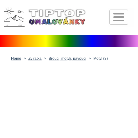
Úvod
Pohádkové postavičky
Dopravní prostředky
Zvířátka
Home
Zvířátka
Brouci, motýli, pavouci
Motýl (3)
Příroda
Fantasy
Lidé, postavy a profese
Vánoce, Velikonoce a Valentýn
Antistresové pro dospělé
Ostatní