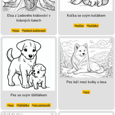
Elsa z Ledového království v
Kočka se svým koťátkem
krásných šatech
#
kočka
#
koťátko
#
elsa
#
ledové království
Pes leží mezi květy u lesa
#
pes
Pes se svým štěňátkem
#
pes
#
štěňátko
#
pro nejmenší