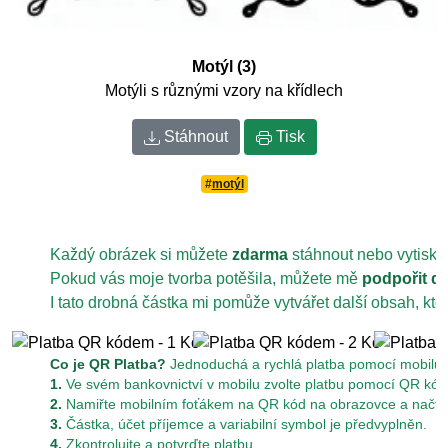
Motýl (3)
Motýli s různými vzory na křídlech
Stáhnout
Tisk
#
motýl
Každý obrázek si můžete
zdarma
stáhnout nebo vytiskn
Pokud vás moje tvorba potěšila, můžete mě
podpořit d
I tato drobná částka mi pomůže vytvářet další obsah, kt
Co je QR Platba?
Jednoduchá a rychlá platba pomocí mobilu z
1.
Ve svém bankovnictví v mobilu zvolte platbu pomocí QR kód
2.
Namiřte mobilním foťákem na QR kód na obrazovce a načtět
3.
Částka, účet příjemce a variabilní symbol je předvyplněn.
4.
Zkontrolujte a potvrďte platbu.