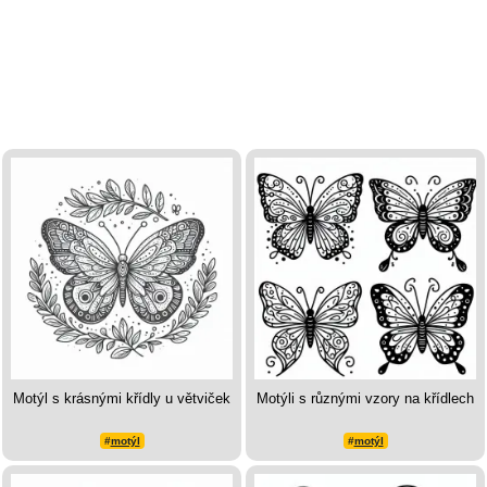
Motýl s krásnými křídly u větviček
Motýli s různými vzory na křídlech
#
motýl
#
motýl