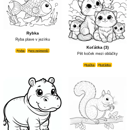
Rybka
Ryba plave v jezírku
Koťátka (3)
#
ryba
#
pro nejmenší
Pět koček mezi obláčky
#
kočka
#
koťátko