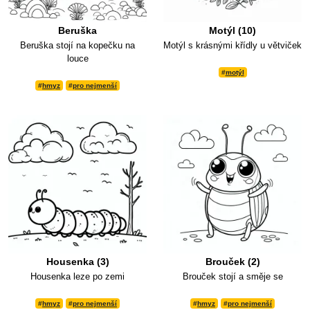
Beruška
Motýl (10)
Beruška stojí na kopečku na
Motýl s krásnými křídly u větviček
louce
#
motýl
#
hmyz
#
pro nejmenší
Housenka (3)
Brouček (2)
Housenka leze po zemi
Brouček stojí a směje se
#
hmyz
#
pro nejmenší
#
hmyz
#
pro nejmenší