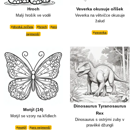
Hroch
Veverka okusuje oříšek
Malý hrošík ve vodě
Veverka na větvičce okusuje
žalud
#
divoká zvířata
#
hroch
#
pro
#
veverka
nejmenší
Dinosaurus Tyranosaurus
Motýl (14)
Rex
Motýl se vzory na křídlech
Dinosaurus s ostrými zuby v
pravěké džungli
#
motýl
#
pro nejmenší