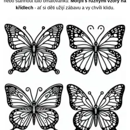
nebo stáhnout tuto omalovánku:
Motýli s různými vzory na
křídlech
- ať si děti užijí zábavu a vy chvíli klidu.