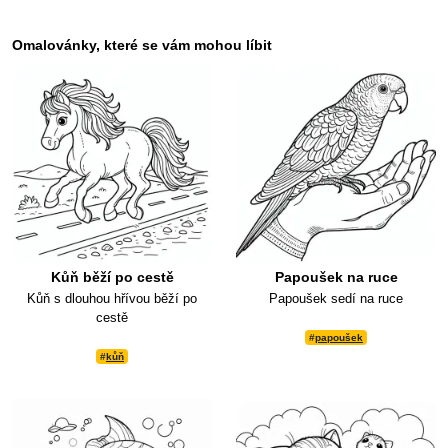
Omalovánky, které se vám mohou líbit
Kůň běží po cestě
Papoušek na ruce
Kůň s dlouhou hřívou běží po
Papoušek sedí na ruce
cestě
#
papoušek
#
kůň