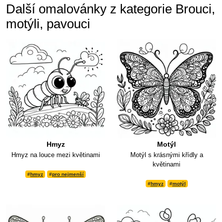
Další omalovánky z kategorie Brouci,
motýli, pavouci
Hmyz
Motýl
Hmyz na louce mezi květinami
Motýl s krásnými křídly a
květinami
#
hmyz
#
pro nejmenší
#
hmyz
#
motýl