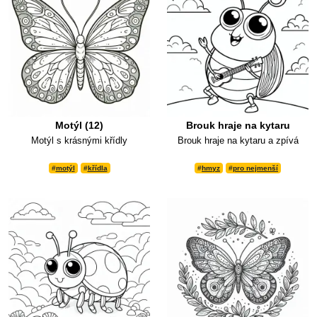
Motýl (12)
Brouk hraje na kytaru
Motýl s krásnými křídly
Brouk hraje na kytaru a zpívá
#
motýl
#
křídla
#
hmyz
#
pro nejmenší