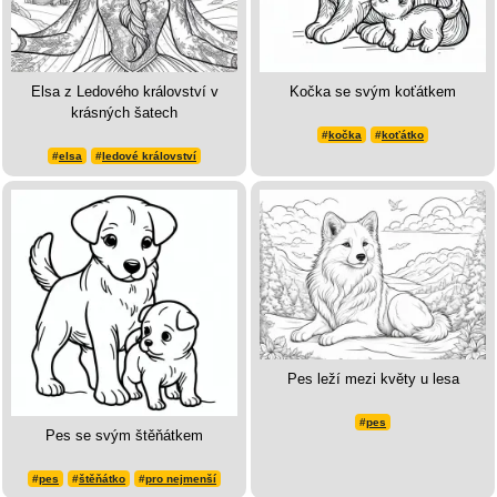
Elsa z Ledového království v
Kočka se svým koťátkem
krásných šatech
#
kočka
#
koťátko
#
elsa
#
ledové království
Pes leží mezi květy u lesa
#
pes
Pes se svým štěňátkem
#
pes
#
štěňátko
#
pro nejmenší