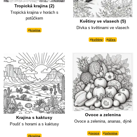
Tropická krajina (2)
Tropická krajina v horách s
potůčkem
Květiny ve vlasech (5)
Dívka s květinami ve vlasech
#
krajina
#
květiny
#
účes
Ovoce a zelenina
Krajina s kaktusy
Ovoce a zelenina, ananas, dýně
Poušť s horami a s kaktusy
#
ovoce
#
zelenina
#
krajina