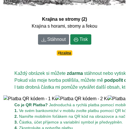
Krajina se stromy (2)
Krajina s horami, stromy a řekou
Stáhnout
Tisk
#
krajina
Každý obrázek si můžete
zdarma
stáhnout nebo vytiskn
Pokud vás moje tvorba potěšila, můžete mě
podpořit d
I tato drobná částka mi pomůže vytvářet další obsah, kt
Co je QR Platba?
Jednoduchá a rychlá platba pomocí mobilu z
1.
Ve svém bankovnictví v mobilu zvolte platbu pomocí QR kód
2.
Namiřte mobilním foťákem na QR kód na obrazovce a načtět
3.
Částka, účet příjemce a variabilní symbol je předvyplněn.
4.
Zkontrolujte a potvrďte platbu.