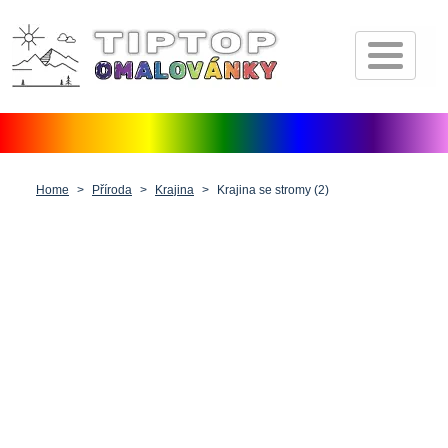
Úvod
Pohádkové postavičky
Dopravní prostředky
Zvířátka
Home
Příroda
Krajina
Krajina se stromy (2)
Příroda
Fantasy
Lidé, postavy a profese
Vánoce, Velikonoce a Valentýn
Antistresové pro dospělé
Ostatní