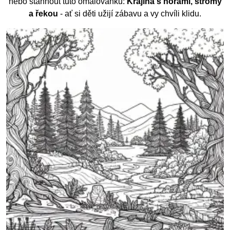
nebo stáhnout tuto omalovánku:
Krajina s horami, stromy
a řekou
- ať si děti užijí zábavu a vy chvíli klidu.