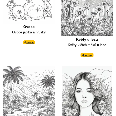
Ovoce
Ovoce jablka a hrušky
Květy u lesa
#
ovoce
Květy vlčích máků u lesa
#
květiny