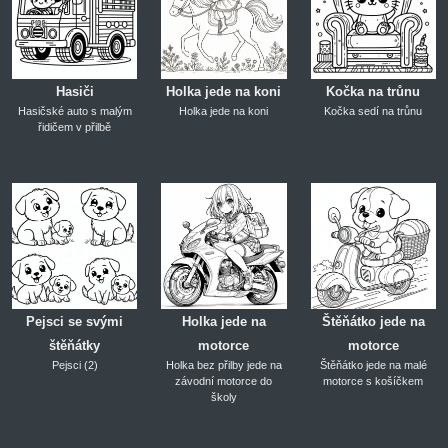
Hasiči
Holka jede na koni
Kočka na trůnu
Hasičské auto s malým
Holka jede na koni
Kočka sedí na trůnu
řidičem v přilbě
Pejsci se svými
Holka jede na
Štěňátko jede na
štěňátky
motorce
motorce
Pejsci (2)
Holka bez přilby jede na
Štěňátko jede na malé
závodní motorce do
motorce s košíčkem
školy