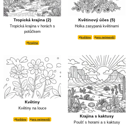
Tropická krajina (2)
Květinový účes (5)
Tropická krajina v horách s
Holka zasypaná květinami
potůčkem
#
květiny
#
pro nejmenší
#
krajina
Květiny
Květiny na louce
Krajina s kaktusy
#
květiny
#
pro nejmenší
Poušť s horami a s kaktusy