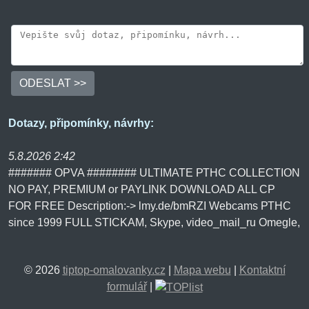
ODESLAT >>
Dotazy, připomínky, návrhy:
5.8.2026 2:42
####### OPVA ######## ULTIMATE РТНС COLLECTION
NO PAY, PREMIUM or PAYLINK DOWNLOAD ALL СР
FOR FREE Description:-> lmy.de/bmRZI Webcams РТНС
since 1999 FULL STICKAM, Skype, video_mail_ru Omegle,
Vichatter, Interia_pl BlogTV, Online_ru, murclub_ru
Complete series LS, BD, YWM Sibirian Mouse, St.
© 2026
tiptop-omalovanky.cz
|
Mapa webu
|
Kontaktní
Peterburg Moscow, Liluplanet, Kids Box Fattman,
formulář
|
Falkovideo, Bibigon Paradise Birds, GoldbergVideo
Fantasia Models, Cat Goddess Valya and Irisa, Tropical