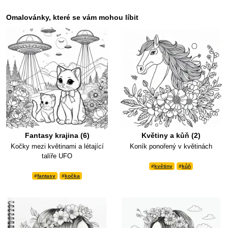
Omalovánky, které se vám mohou líbit
Fantasy krajina (6)
Květiny a kůň (2)
Kočky mezi květinami a létající
Koník ponořený v květinách
talíře UFO
#
květiny
#
kůň
#
fantasy
#
kočka