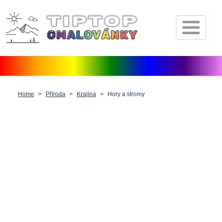
Úvod
Pohádkové postavičky
Dopravní prostředky
Zvířátka
Home
Příroda
Krajina
Hory a stromy
Příroda
Fantasy
Lidé, postavy a profese
Vánoce, Velikonoce a Valentýn
Antistresové pro dospělé
Ostatní