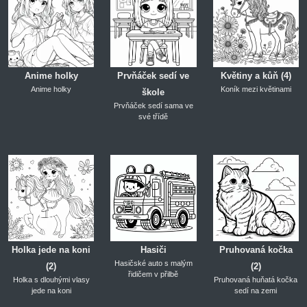
Anime holky
Prvňáček sedí ve
Květiny a kůň (4)
Anime holky
Koník mezi květinami
škole
Prvňáček sedí sama ve
své třídě
Holka jede na koni
Hasiči
Pruhovaná kočka
Hasičské auto s malým
(2)
(2)
řidičem v přilbě
Holka s dlouhými vlasy
Pruhovaná huňatá kočka
jede na koni
sedí na zemi