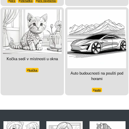
#
pes
#
štěňátko
#
pro nejmenší
Kočka sedí v místnosti u okna
#
kočka
Auto budoucnosti na poušti pod
horami
#
auto