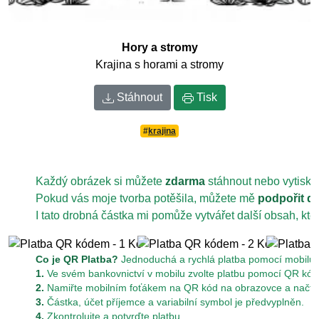
Hory a stromy
Krajina s horami a stromy
Stáhnout
Tisk
#
krajina
Každý obrázek si můžete
zdarma
stáhnout nebo vytiskn
Pokud vás moje tvorba potěšila, můžete mě
podpořit d
I tato drobná částka mi pomůže vytvářet další obsah, kt
Co je QR Platba?
Jednoduchá a rychlá platba pomocí mobilu z
1.
Ve svém bankovnictví v mobilu zvolte platbu pomocí QR kód
2.
Namiřte mobilním foťákem na QR kód na obrazovce a načtět
3.
Částka, účet příjemce a variabilní symbol je předvyplněn.
4.
Zkontrolujte a potvrďte platbu.