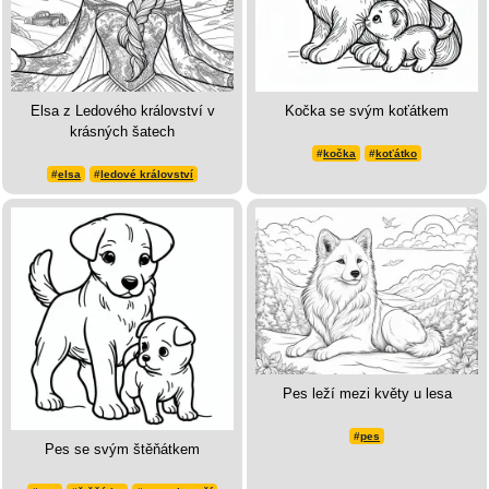
Elsa z Ledového království v
Kočka se svým koťátkem
krásných šatech
#
kočka
#
koťátko
#
elsa
#
ledové království
Pes leží mezi květy u lesa
#
pes
Pes se svým štěňátkem