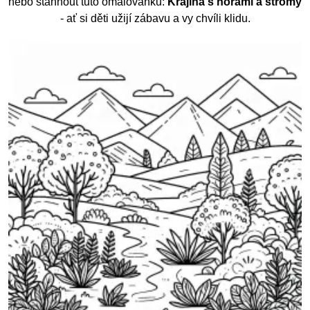
nebo stáhnout tuto omalovánku:
Krajina s horami a stromy
- ať si děti užijí zábavu a vy chvíli klidu.