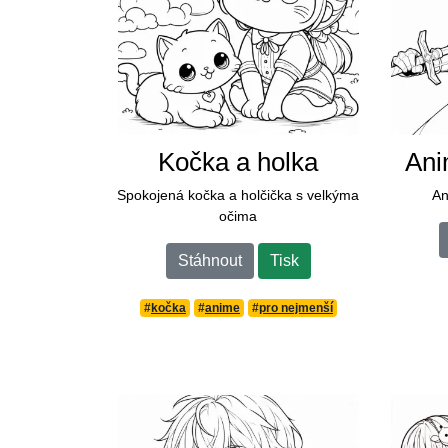
Kočka a holka
Ani
Spokojená kočka a holčička s velkýma
An
očima
Stáhnout
Tisk
#
kočka
#
anime
#
pro nejmenší