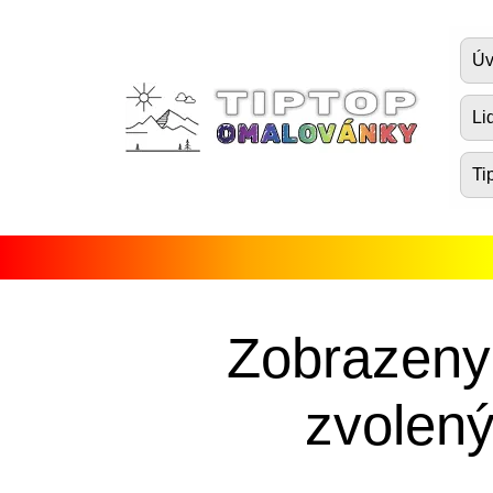
Úvod
Úv
Pohádkové postavičky
Li
Dopravní prostředky
Ti
Zvířátka
Příroda
Fantasy
Lidé, postavy a profese
Zobrazeny
Vánoce, Velikonoce a Valentýn
zvolený
Antistresové pro dospělé
Ostatní