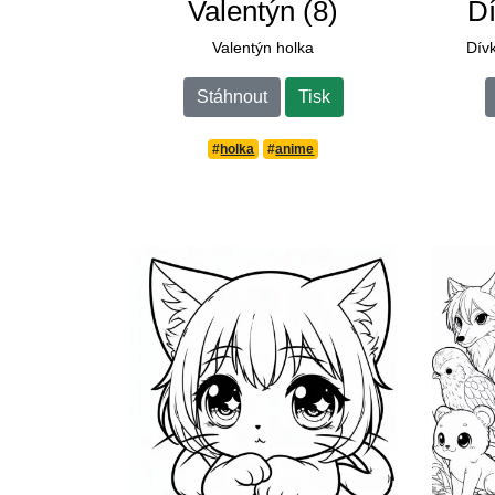
Valentýn (8)
Dí
Valentýn holka
Dívk
Stáhnout
Tisk
#
holka
#
anime