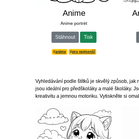
Anime
A
Anime portrét
Stáhnout
Tisk
#
anime
#
pro nejmenší
Vyhledávání podle štítků je skvělý způsob, ja
jsou ideální pro předškoláky a malé školáky. J
kreativitu a jemnou motoriku. Vytiskněte si omal