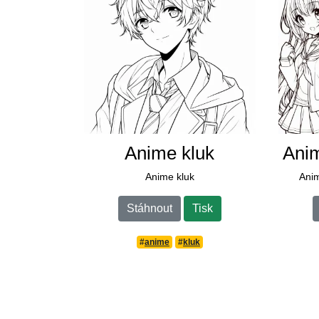
Anime kluk
Anim
Anime kluk
Anim
Stáhnout
Tisk
#
anime
#
kluk