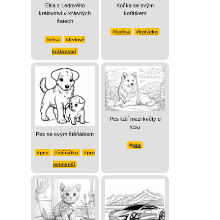
Elsa z Ledového
Kočka se svým
království v krásných
koťátkem
šatech
#
kočka
#
koťátko
#
elsa
#
ledové
království
Pes leží mezi květy u
lesa
Pes se svým štěňátkem
#
pes
#
pes
#
štěňátko
#
pro
nejmenší