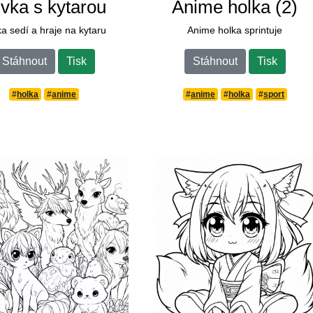
vka s kytarou
Anime holka (2)
a sedí a hraje na kytaru
Anime holka sprintuje
Stáhnout
Tisk
Stáhnout
Tisk
#
holka
#
anime
#
anime
#
holka
#
sport