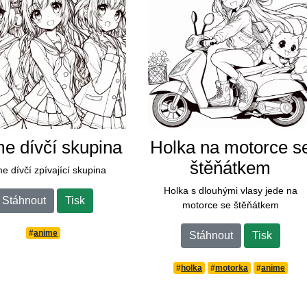
e dívčí skupina
Holka na motorce s
štěňátkem
e dívčí zpívající skupina
Holka s dlouhými vlasy jede na
Stáhnout
Tisk
motorce se štěňátkem
#
anime
Stáhnout
Tisk
#
holka
#
motorka
#
anime