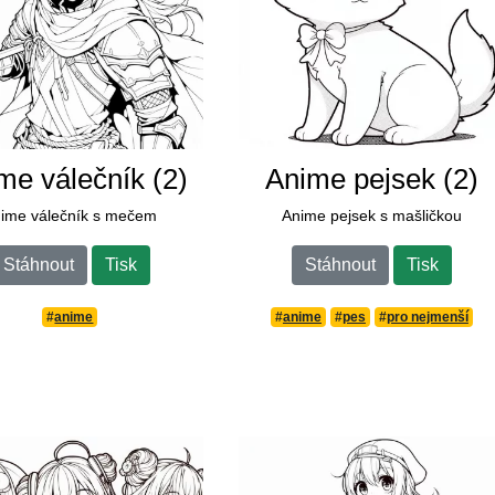
me válečník (2)
Anime pejsek (2)
ime válečník s mečem
Anime pejsek s mašličkou
Stáhnout
Tisk
Stáhnout
Tisk
#
anime
#
anime
#
pes
#
pro nejmenší