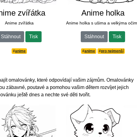
nime zvířátka
Anime holka
Anime zvířátka
Anime holka s ušima a velkýma oči
Stáhnout
Tisk
Stáhnout
Tisk
#
anime
#
anime
#
pro nejmenší
k najít omalovánky, které odpovídají vašim zájmům. Omalovánky
sou zábavné, poutavé a pomohou vašim dětem rozvíjet jejich
ovánku ještě dnes a nechte své děti tvořit.