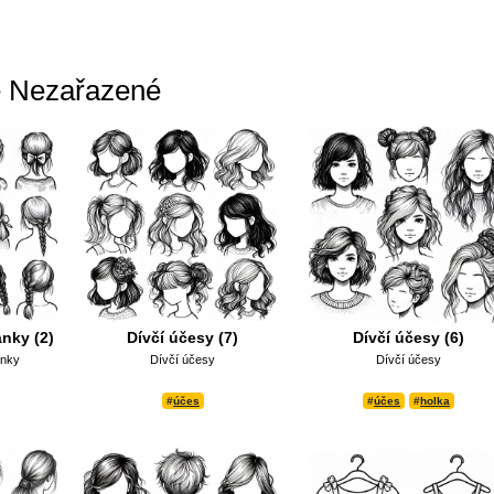
e Nezařazené
nky (2)
Dívčí účesy (7)
Dívčí účesy (6)
ánky
Dívčí účesy
Dívčí účesy
#
účes
#
účes
#
holka