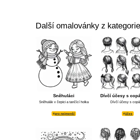
Další omalovánky z kategori
Sněhuláci
Dívčí účesy s copá
Sněhulák v čepici a tančící holka
Dívčí účesy s cop
#
pro nejmenší
#
účes