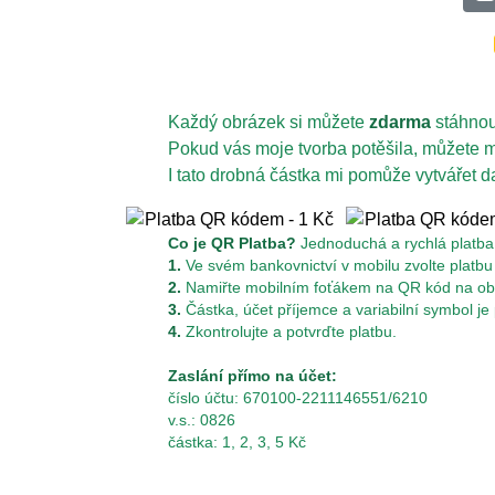
Každý obrázek si můžete
zdarma
stáhnou
Pokud vás moje tvorba potěšila, můžete
I tato drobná částka mi pomůže vytvářet d
Co je QR Platba?
Jednoduchá a rychlá platba 
1.
Ve svém bankovnictví v mobilu zvolte platb
2.
Namiřte mobilním foťákem na QR kód na obr
3.
Částka, účet příjemce a variabilní symbol je
4.
Zkontrolujte a potvrďte platbu.
Zaslání přímo na účet:
číslo účtu: 670100-2211146551/6210
v.s.: 0826
částka: 1, 2, 3, 5 Kč