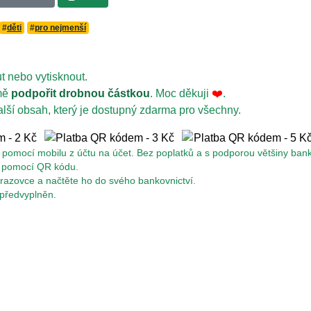
#
děti
#
pro nejmenší
t nebo vytisknout.
 mě
podpořit drobnou částkou
. Moc děkuji
❤️
.
alší obsah, který je dostupný zdarma pro všechny.
pomocí mobilu z účtu na účet. Bez poplatků a s podporou většiny bank
u pomocí QR kódu.
azovce a načtěte ho do svého bankovnictví.
 předvyplněn.