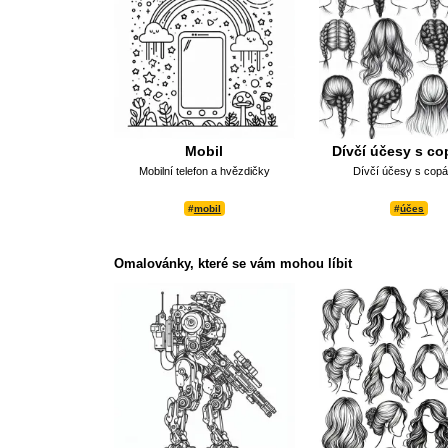
Mobil
Dívčí účesy s c
Mobilní telefon a hvězdičky
Dívčí účesy s cop
#
mobil
#
účes
Omalovánky, které se vám mohou líbit