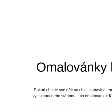
Tipy pro omalovánky
Omalovánky k
Pokud chcete své děti na chvíli zabavit a tro
vytisknout nebo stáhnout tuto omalovánku:
K