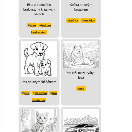
Elsa z Ledového
Kočka se svým
království v krásných
koťátkem
šatech
#
kočka
#
koťátko
#
elsa
#
ledové
království
Pes leží mezi květy u
lesa
Pes se svým štěňátkem
#
pes
#
pes
#
štěňátko
#
pro
nejmenší