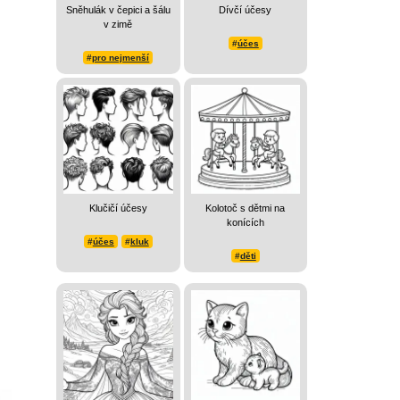
Sněhulák v čepici a šálu
Dívčí účesy
v zimě
#
účes
#
pro nejmenší
Klučičí účesy
Kolotoč s dětmi na
konících
#
účes
#
kluk
#
děti