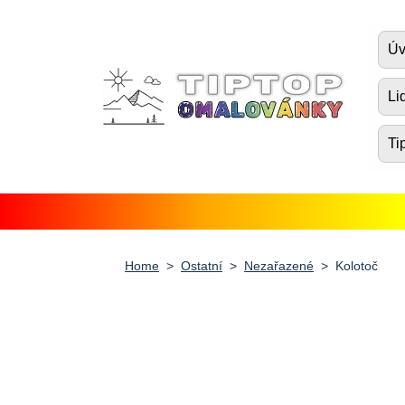
Úvod
Úv
Pohádkové postavičky
Li
Dopravní prostředky
Ti
Zvířátka
Příroda
Fantasy
Home
Ostatní
Nezařazené
Kolotoč
Lidé, postavy a profese
Vánoce, Velikonoce a Valentýn
Antistresové pro dospělé
Ostatní