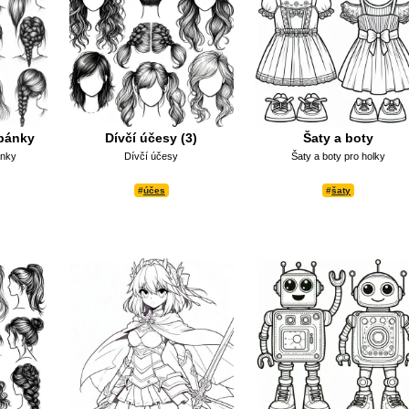
opánky
Dívčí účesy (3)
Šaty a boty
ánky
Dívčí účesy
Šaty a boty pro holky
#
účes
#
šaty